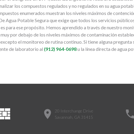
nalizar los compuestos regulados y no regulados en su agua potabl
mpuestos enumerados muestran los niveles máximos de contención 
 De Agua Potable Segura que exige que todos los servicios público
e es para ese propósito. Hemos aprendido a través de nuestro mon
muy por debajo de los niveles máximos de contaminación estable
excepto el monitoreo de rutina continuo. Si tiene alguna pregunta 
ente de laboratorio al
(912) 964-0698
u la línea directa de agua p
20 Interchange Drive
Savannah, GA 31415