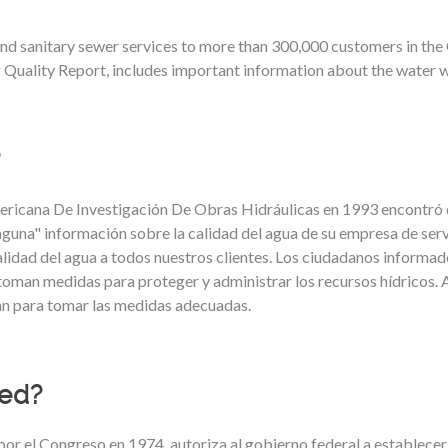
d sanitary sewer services to more than 300,000 customers in the
ter Quality Report, includes important information about the water 
?
ericana De Investigación De Obras Hidráulicas en 1993 encontró q
guna" información sobre la calidad del agua de su empresa de servi
idad del agua a todos nuestros clientes. Los ciudadanos informado
toman medidas para proteger y administrar los recursos hídricos.
tan para tomar las medidas adecuadas.
ted?
r el Congreso en 1974, autoriza al gobierno federal a establecer