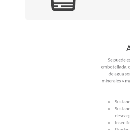
Se puede es
embotellada, c
de agua son
minerales y ma
Sustanc
Sustanc
descarg
Insecti
Product