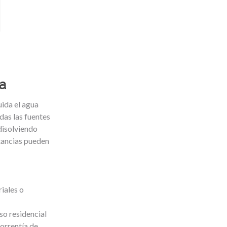
a
uida el agua
das las fuentes
 disolviendo
stancias pueden
riales o
so residencial
orrentía de