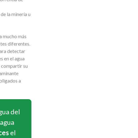
de la minería u
era mucho más
tes diferentes.
ara detectar
s en el agua
n compartir su
taminante
bligados a
gua del
 agua
ces
el