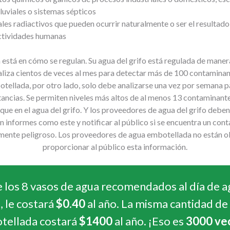
luviales o sistemas sépticos
les radiactivos que pueden ocurrir naturalmente o ser el resultado 
ctividades humanas
a está en cómo se regulan. Su agua del grifo está regulada de man
aliza cientos de veces al mes para detectar más de 100 contaminan
otellada, por otro lado, solo debe analizarse una vez por semana p
tancias. Se permiten niveles más altos de al menos 13 contaminante
ue en el agua del grifo. Y los proveedores de agua del grifo debe
en informes como este y notificar al público si se encuentra un con
mente peligroso. Los proveedores de agua embotellada no están o
proporcionar al público esta información.
e los 8 vasos de agua recomendados al día de a
, le costará
$0.40
al año. La misma cantidad de
tellada costará
$1400
al año. ¡Eso es
3000 ve