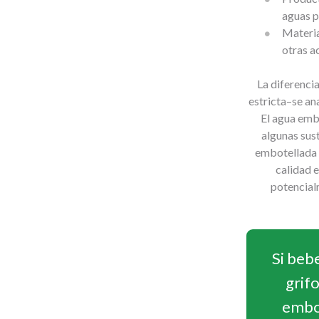
aguas p
Materia
otras a
La diferenci
estricta–se an
El agua emb
algunas sus
embotellada q
calidad 
potencial
Si beb
grifo
embo