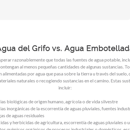
Agua del Grifo vs. Agua Embotellad
perar razonablemente que todas las fuentes de agua potable, incl
ontengan al menos pequeñas cantidades de algunas sustancias. To
 alimentadas por agua que pasa sobre la tierra u través del suelo,
teriales naturales o recogiendo sustancias en el camino. Estas su
incluir:
ias biológicas de origen humano, agrícola o de vida silvestre
ias inorgánicas de la escorrentía de aguas pluviales, fuentes indust
as de aguas residuales
cidas y herbicidas de agricultura, escorrentía de aguas pluviales o u
os químicos orgánicos de procesos industriales o domésticos, esc