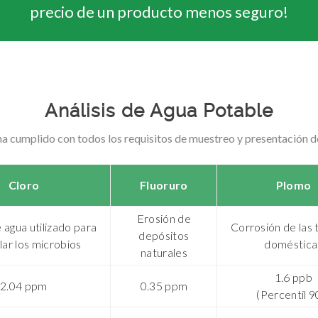
precio de un producto menos seguro!
Análisis de Agua Potable
ha cumplido con todos los requisitos de muestreo y presentación d
Cloro
Fluoruro
Plomo
Erosión de
 agua utilizado para
Corrosión de las 
depósitos
lar los microbios
doméstica
naturales
1.6 ppb
2.04 ppm
0.35 ppm
(Percentil 90