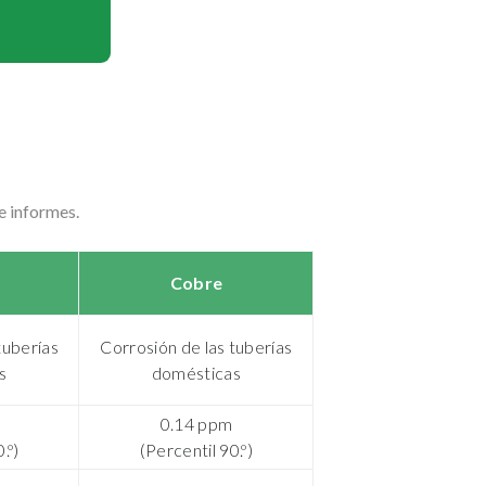
e informes.
Cobre
tuberías
Corrosión de las tuberías
s
domésticas
0.14 ppm
.º)
(Percentil 90.º)